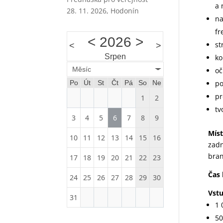
a 
28. 11. 2026, Hodonín
na
fr
<
2026
>
st
<
>
Srpen
ko
Měsíc
oč
Po
Út
St
Čt
Pá
So
Ne
po
pr
1
2
tv
3
4
5
6
7
8
9
Míst
10
11
12
13
14
15
16
zadn
bran
17
18
19
20
21
22
23
Čas 
24
25
26
27
28
29
30
Vst
31
1 
50