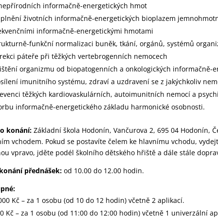
nepřírodních informačně-energetických hmot
plnění životních informačně-energetických bioplazem jemnohmotnýc
ekvenčními informačně-energetickými hmotami
rukturně-funkční normalizaci buněk, tkání, orgánů, systémů organi
rekci páteře při těžkých vertebrogenních nemocech
ištění organizmu od biopatogenních a onkologických informačně-e
sílení imunitního systému, zdraví a uzdravení se z jakýchkoliv nem
evenci těžkých kardiovaskulárních, autoimunitních nemocí a psych
orbu informačně-energetického základu harmonické osobnosti.
o konání:
Základní škola Hodonín, Vančurova 2, 695 04 Hodonín, Če
ím vchodem. Pokud se postavíte čelem ke hlavnímu vchodu, vydejte
ou vpravo, jděte podél školního dětského hřiště a dále stále dopra
konání přednášek:
od 10.00 do 12.00 hodin.
upné:
000 Kč – za 1 osobu (od 10 do 12 hodin) včetně 2 aplikací.
0 Kč – za 1 osobu (od 11:00 do 12:00 hodin) včetně 1 univerzální ap