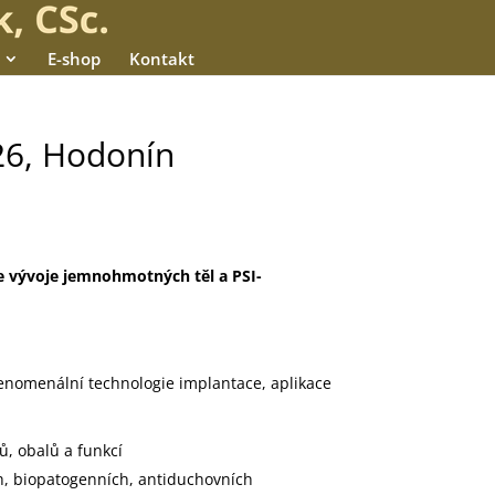
E-shop
Kontakt
26, Hodonín
e vývoje jemnohmotných těl a PSI-
fenomenální technologie implantace, aplikace
ů, obalů a funkcí
h, biopatogenních, antiduchovních