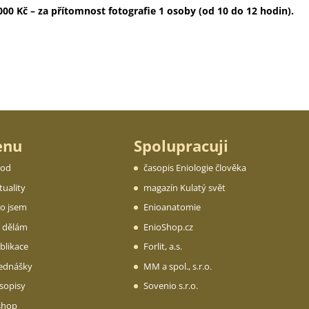
000 Kč – za přítomnost fotografie 1 osoby (od 10 do 12 hodin).
enu
Spolupracuji
od
časopis Eniologie člověka
tuality
magazín Kulatý svět
o jsem
Enioanatomie
 dělám
EnioShop.cz
blikace
Forlit, a.s.
ednášky
MM a spol., s.r.o.
sopisy
Sovenio s.r.o.
shop