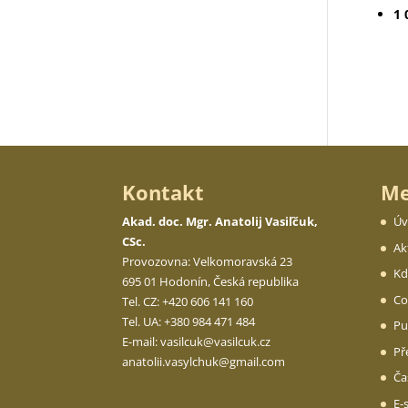
1 
Kontakt
M
Akad. doc. Mgr. Anatolij Vasiľčuk,
Úv
CSc.
Ak
Provozovna: Velkomoravská 23
Kd
695 01 Hodonín, Česká republika
Co
Tel. CZ: +420 606 141 160
Tel. UA: +380 984 471 484
Pu
E-mail:
vasilcuk@vasilcuk.cz
Př
anatolii.
vasylchuk@gmail.com
Ča
E-