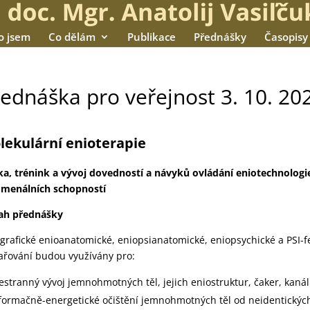
o jsem
Co dělám
Publikace
Přednášky
Časopisy
ednáška pro veřejnost 3. 10. 20
lekulární enioterapie
a, trénink a vývoj dovedností a návyků ovládání eniotechnologi
omenálních schopností
ah přednášky
grafické enioanatomické, eniopsianatomické, eniopsychické a PSI-
ařování budou využívány pro:
estranný vývoj jemnohmotných těl, jejich eniostruktur, čaker, kanál
formačně-energetické očištění jemnohmotných těl od neidentickýc