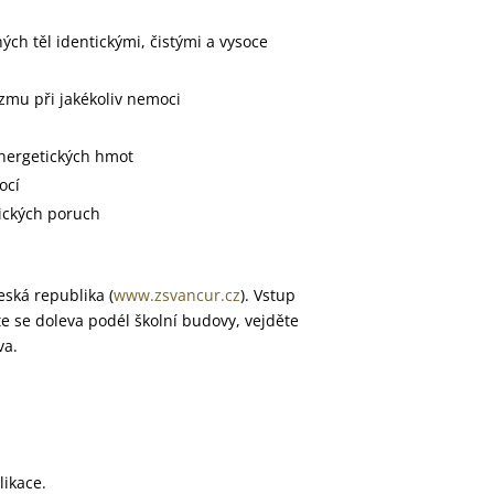
h těl identickými, čistými a vysoce
zmu při jakékoliv nemoci
nergetických hmot
ocí
ických poruch
ská republika (
www.zsvancur.cz
). Vstup
 se doleva podél školní budovy, vejděte
va.
likace.