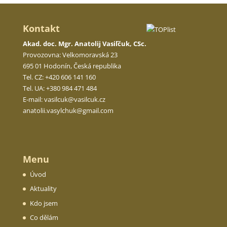
Kontakt
Akad. doc. Mgr. Anatolij Vasiľčuk, CSc.
Provozovna: Velkomoravská 23
695 01 Hodonín, Česká republika
Tel. CZ: +420 606 141 160
Tel. UA: +380 984 471 484
E-mail:
vasilcuk@vasilcuk.cz
anatolii.
vasylchuk@gmail.com
Menu
Úvod
Aktuality
Kdo jsem
Co dělám