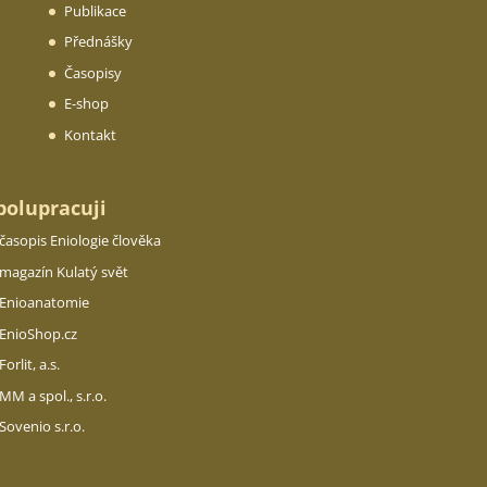
Publikace
Přednášky
Časopisy
E-shop
Kontakt
polupracuji
časopis Eniologie člověka
magazín Kulatý svět
Enioanatomie
EnioShop.cz
Forlit, a.s.
MM a spol., s.r.o.
Sovenio s.r.o.