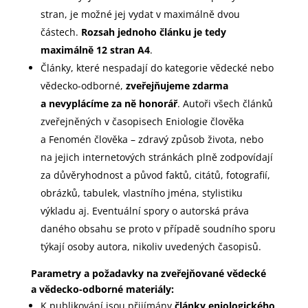
stran, je možné jej vydat v maximálně dvou
částech.
Rozsah jednoho článku je tedy
maximálně 12 stran A4
.
Články, které nespadají do kategorie vědecké nebo
vědecko-odborné,
zveřejňujeme zdarma
a nevyplácíme za ně honorář
. Autoři všech článků
zveřejněných v časopisech Eniologie člověka
a Fenomén člověka – zdravý způsob života, nebo
na jejich internetových stránkách plně zodpovídají
za důvěryhodnost a původ faktů, citátů, fotografií,
obrázků, tabulek, vlastního jména, stylistiku
výkladu aj. Eventuální spory o autorská práva
daného obsahu se proto v případě soudního sporu
týkají osoby autora, nikoliv uvedených časopisů.
Parametry a požadavky na zveřejňované vědecké
a vědecko-odborné materiály:
K publikování jsou přijímány
články eniologického