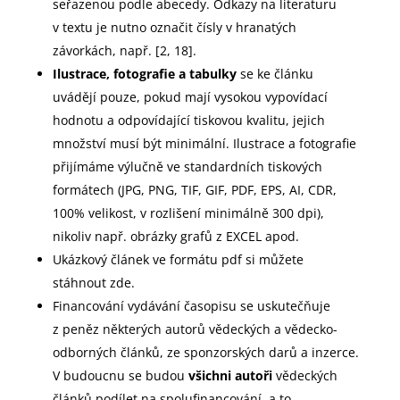
seřazenou podle abecedy. Odkazy na literaturu
v textu je nutno označit čísly v hranatých
závorkách, např. [2, 18].
Ilustrace, fotografie a tabulky
se ke článku
uvádějí pouze, pokud mají vysokou vypovídací
hodnotu a odpovídající tiskovou kvalitu, jejich
množství musí být minimální. Ilustrace a fotografie
přijímáme výlučně ve standardních tiskových
formátech (JPG, PNG, TIF, GIF, PDF, EPS, AI, CDR,
100% velikost, v rozlišení minimálně 300 dpi),
nikoliv např. obrázky grafů z EXCEL apod.
Ukázkový článek ve formátu pdf si můžete
stáhnout zde.
Financování vydávání časopisu se uskutečňuje
z peněz některých autorů vědeckých a vědecko-
odborných článků, ze sponzorských darů a inzerce.
V budoucnu se budou
všichni autoři
vědeckých
článků podílet na spolufinancování, a to