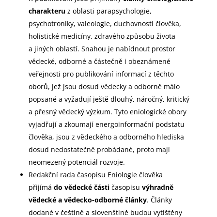
charakteru
z oblasti parapsychologie,
psychotroniky, valeologie, duchovnosti člověka,
holistické medicíny, zdravého způsobu života
a jiných oblastí. Snahou je nabídnout prostor
vědecké, odborné a částečně i obeznámené
veřejnosti pro publikování informací z těchto
oborů, jež jsou dosud vědecky a odborně málo
popsané a vyžadují ještě dlouhý, náročný, kritický
a přesný vědecký výzkum. Tyto eniologické obory
vyjadřují a zkoumají energoinformační podstatu
člověka, jsou z vědeckého a odborného hlediska
dosud nedostatečně probádané, proto mají
neomezený potenciál rozvoje.
Redakční rada časopisu Eniologie člověka
přijímá
do vědecké části
časopisu
výhradně
vědecké a vědecko-odborné články
. Články
dodané v češtině a slovenštině budou vytištěny