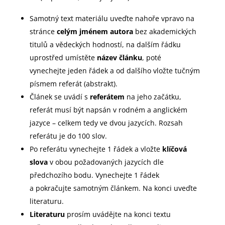
Samotný text materiálu uveďte nahoře vpravo na
stránce
celým jménem autora
bez akademických
titulů a vědeckých hodností, na dalším řádku
uprostřed umístěte
název článku
, poté
vynechejte jeden řádek a od dalšího vložte tučným
písmem referát (abstrakt).
Článek se uvádí s
referátem
na jeho začátku,
referát musí být napsán v rodném a anglickém
jazyce – celkem tedy ve dvou jazycích. Rozsah
referátu je do 100 slov.
Po referátu vynechejte 1 řádek a vložte
klíčová
slova
v obou požadovaných jazycích dle
předchozího bodu. Vynechejte 1 řádek
a pokračujte samotným článkem. Na konci uveďte
literaturu.
Literaturu
prosím uvádějte na konci textu