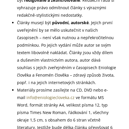
být
redigované a zkontrolované
. Redakční rada si
vyhrazuje právo odmítnout články s výraznými
redakčně-stylistickými nedostatky.
Články musejí být
původní, autorské
. Jejich první
uveřejnění by se mělo uskutečnit v našich
časopisech – není však nutnou a nepřekročitelnou
podmínkou. Po jejich vydání může autor se svým
textem libovolně nakládat. Články jsou vždy dílem
a duševním vlastnictvím autora, autor dává
souhlas s jejich zveřejněním v časopisech Eniologie
člověka a Fenomén člověka – zdravý způsob života,
popř. i na jejich internetových stránkách.
Materiály prosíme zasílejte na CD, DVD nebo e-
mail
info@eniologiecloveka.cz
ve formátu MS
Word, formát stránky A4, velikost písma 12, typ
písma Times New Roman, řádkování 1, všechny
okraje 1,5 cm, s obsahem do 6 stran včetně
literatury. Jestliže bude délka článku převyšovat 6