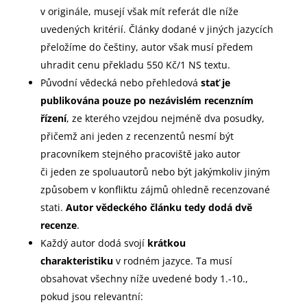
v originále, musejí však mít referát dle níže
uvedených kritérií. Články dodané v jiných jazycích
přeložíme do češtiny, autor však musí předem
uhradit cenu překladu 550 Kč/1 NS textu.
Původní vědecká nebo přehledová
stať je
publikována pouze po nezávislém recenzním
řízení
, ze kterého vzejdou nejméně dva posudky,
přičemž ani jeden z recenzentů nesmí být
pracovníkem stejného pracoviště jako autor
či jeden ze spoluautorů nebo být jakýmkoliv jiným
způsobem v konfliktu zájmů ohledně recenzované
stati.
Autor vědeckého článku tedy dodá dvě
recenze
.
Každý autor dodá svojí
krátkou
charakteristiku
v rodném jazyce. Ta musí
obsahovat všechny níže uvedené body 1.-10.,
pokud jsou relevantní: