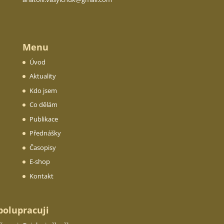
Menu
Úvod
Aktuality
Kdo jsem
Co dělám
Publikace
Přednášky
Časopisy
E-shop
Kontakt
polupracuji