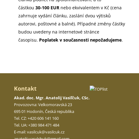
částkou
30-100 EUR
nebo ekvivalentem v Kč (cena
zahrnuje vydání článku, zaslání dvou výtisků
autorovi, poštovné a balné). Případné změny částky
budou uvedeny na internetové stránce
časopisu.
Poplatek v současnosti nepožadujeme
.
Kontakt
Akad. doc. Mgr. Anatolij Vasiľčuk, CSc.
Provozovna: Velkomoravská 23
695 01 Hodonín, Česká republika
Tel. CZ: +420 606 141 160
Tel. UA: +380 984 471 484
E-mail:
vasilcuk@vasilcuk.cz
anatolii.
vasylchuk@gmail.com