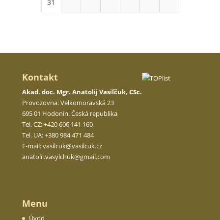
31
Kontakt
Akad. doc. Mgr. Anatolij Vasiľčuk, CSc.
Provozovna: Velkomoravská 23
695 01 Hodonín, Česká republika
Tel. CZ: +420 606 141 160
Tel. UA: +380 984 471 484
E-mail:
vasilcuk@vasilcuk.cz
anatolii.
vasylchuk@gmail.com
Menu
Úvod