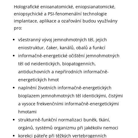
Holografické enioanatomické, eniopsianatomické,
eniopsychické a PSI-fenomenální technologie
implantace, aplikace a ozařování budou využívány
pro:
všestranný vývoj jemnohmotných těl, jejich
eniostruktur, čaker, kanálů, obalů a funkcí
informačně-energetické očištění jemnohmotných
těl od neidentických, biopatogenních,
antiduchovních a nepřírodních informačně-
energetických hmot
naplnění životních informačně-energetických
bioplazem jemnohmotných těl identickými, čistými
a vysoce frekvenčními informačně-energetickými
hmotami
strukturně-funkční normalizaci buněk, tkání,
orgánů, systémů organizmu při jakékoliv nemoci
korekci páteře při těžkých vertebrogenních