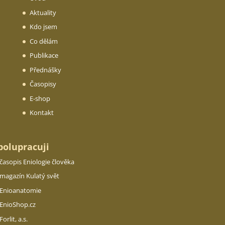
Aktuality
Kdo jsem
Co dělám
Publikace
Přednášky
Časopisy
E-shop
Kontakt
polupracuji
časopis Eniologie člověka
magazín Kulatý svět
Enioanatomie
EnioShop.cz
Forlit, a.s.